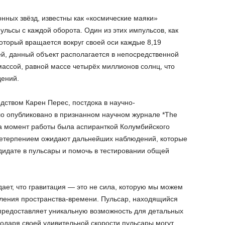
нных звёзд, известны как «космические маяки»
ульсы с каждой оборота. Один из этих импульсов, как
который вращается вокруг своей оси каждые 8,19
й, данный объект располагается в непосредственной
массой, равной массе четырёх миллионов солнц, что
дений.
дством Карен Перес, постдока в научно-
ло опубликовано в признанном научном журнале *The
я на момент работы была аспиранткой Колумбийского
 нетерпением ожидают дальнейших наблюдений, которые
дидате в пульсары и помочь в тестировании общей
ает, что гравитация — это не сила, которую мы можем
ивления пространства-времени. Пульсар, находящийся
предоставляет уникальную возможность для детальных
одаря своей удивительной скорости пульсары могут