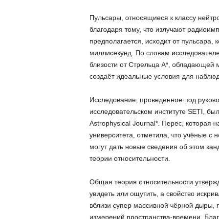
Пульсары, относящиеся к классу нейтро
благодаря тому, что излучают радиоимп
предполагается, исходит от пульсара, 
миллисекунд. По словам исследователе
близости от Стрельца A*, обладающей 
создаёт идеальные условия для наблю
Исследование, проведенное под руково
исследовательском институте SETI, бы
Astrophysical Journal*. Перес, котора
университета, отметила, что учёные с
могут дать новые сведения об этом кан
теории относительности.
Общая теория относительности утвержд
увидеть или ощутить, а свойство искр
вблизи супер массивной чёрной дыры, 
измерений пространства-времени. Благ