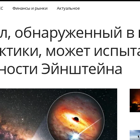
ЕС
Финансы и рынки
Актуальное
л, обнаруженный в 
ктики, может испыт
ности Эйнштейна