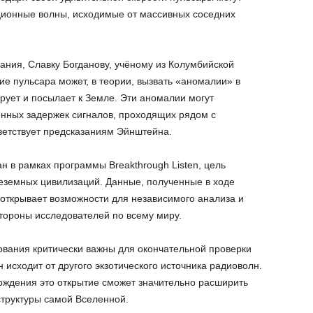
ционные волны, исходимые от массивных соседних
ания, Славку Богданову, учёному из Колумбийской
е пульсара может, в теории, вызвать «аномалии» в
рует и посылает к Земле. Эти аномалии могут
енных задержек сигналов, проходящих рядом с
ветствует предсказаниям Эйнштейна.
н в рамках программы Breakthrough Listen, цель
еземных цивилизаций. Данные, полученные в ходе
 открывает возможности для независимого анализа и
тороны исследователей по всему миру.
вания критически важны для окончательной проверки
исходит от другого экзотического источника радиоволн.
ерждения это открытие сможет значительно расширить
труктуры самой Вселенной.